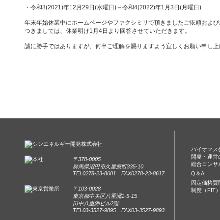
・令和3(2021)年12月29日(水曜日)～令和4(2022)年1月3日(月曜日)
年末年始休業中にホームページやファクシミリで頂きましたご依頼および
つきましては、休業明け1月4日より回答させていただきます。
誠に勝手ではありますが、何卒ご理解を賜りますよう宜しくお願い申し上
バイオマス
開発・運営
〒378-0005
総合コンサ
群馬県沼田市久屋原町335-10
TEL0278-23-8601 FAX0278-23-8617
Q＆A
固定価格買
〒103-0028
制度（FIT
東京都中央区八重洲1-5-15
田中八重洲ビル2階
TEL03-3527-9895 FAX03-3527-9893